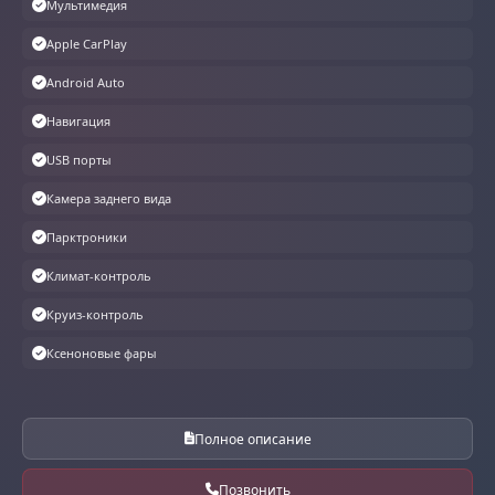
Мультимедия
Apple CarPlay
Android Auto
Навигация
USB порты
Камера заднего вида
Парктроники
Климат-контроль
Круиз-контроль
Ксеноновые фары
Полное описание
Позвонить