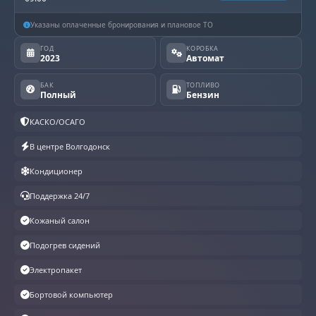
Указаны оплаченные бронирования и плановое ТО
ГОД
КОРОБКА
2023
Автомат
БАК
ТОПЛИВО
Полный
Бензин
КАСКО/ОСАГО
В центре Волгодонск
Кондиционер
Поддержка 24/7
Кожаный салон
Подогрев сидений
Электропакет
Бортовой компьютер