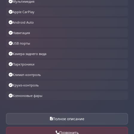
Мультимедия
Apple CarPlay
Android Auto
Навигация
USB порты
Камера заднего вида
Парктроники
Климат-контроль
Круиз-контроль
Ксеноновые фары
Полное описание
Позвонить