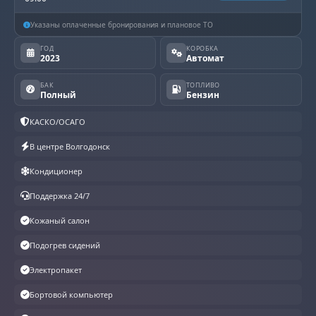
Указаны оплаченные бронирования и плановое ТО
ГОД
КОРОБКА
2023
Автомат
БАК
ТОПЛИВО
Полный
Бензин
КАСКО/ОСАГО
В центре Волгодонск
Кондиционер
Поддержка 24/7
Кожаный салон
Подогрев сидений
Электропакет
Бортовой компьютер